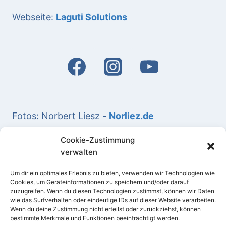
Webseite:
Laguti Solutions
Fotos: Norbert Liesz -
Norliez.de
Cookie-Zustimmung
(*) Kurspreise:
verwalten
Preise inklusive Mehrwertsteuer.
Bei Entfernungen zum Veranstaltungsort von
Um dir ein optimales Erlebnis zu bieten, verwenden wir Technologien wie
Cookies, um Geräteinformationen zu speichern und/oder darauf
über 30 km kommen nach Bedarf Fahrtkosten
zuzugreifen. Wenn du diesen Technologien zustimmst, können wir Daten
wie das Surfverhalten oder eindeutige IDs auf dieser Website verarbeiten.
hinzu.
Wenn du deine Zustimmung nicht erteilst oder zurückziehst, können
bestimmte Merkmale und Funktionen beeinträchtigt werden.