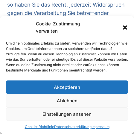
so haben Sie das Recht, jederzeit Widerspruch
gegen die Verarbeitung Sie betreffender
personenbezogener Daten zum Zwecke
Cookie-Zustimmung
derartiger Werbung einzulegen; dies gilt auch
verwalten
für das Profiling, soweit es mit solcher
Um dir ein optimales Erlebnis zu bieten, verwenden wir Technologien wie
Direktwerbung in Verbindung steht.
Cookies, um Geräteinformationen zu speichern und/oder darauf
zuzugreifen. Wenn du diesen Technologien zustimmst, können wir Daten
wie das Surfverhalten oder eindeutige IDs auf dieser Website verarbeiten.
Sie haben das Recht, aus Gründen, die sich aus
Wenn du deine Zustimmung nicht erteilst oder zurückziehst, können
bestimmte Merkmale und Funktionen beeinträchtigt werden.
Ihrer besonderen Situation ergeben, gegen die
Sie betreffende Verarbeitung Sie betreffender
Akzeptieren
personenbezogener Daten, die zu
wissenschaftlichen oder historischen
Ablehnen
Forschungszwecken oder zu statistischen
Einstellungen ansehen
Zwecken gemäß Art. 89 Abs. 1 DSGVO erfolgt,
Widerspruch einzulegen, es sei denn, die
Cookie-Richtlinie
Datenschutzerklärung
Impressum
Verarbeitung ist zur Erfüllung einer im